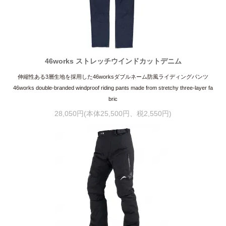
46works ストレッチウインドカットデニム
伸縮性ある3層生地を採用した46worksダブルネーム防風ライディングパンツ
46works double-branded windproof riding pants made from stretchy three-layer fa
bric
28,050円(本体25,500円、税2,550円)