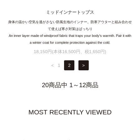
ミッドインナートップス
身体の温かい空気を逃がさない防風生地のインナー。防寒アウターと組み合わせ
て使えば寒さ対策はばっちり
An inner layer made of windproof fabric that traps your body's warmth. Pair it with
a winter coat for complete protection against the cold.
18,150円(本体16,500円、税1,650円)
<
1
2
>
20商品中 1～12商品
MOST RECENTLY VIEWED