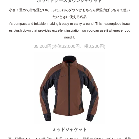
ホワイトグースダウンジャケット
小さく畳めて持ち運びOK。ふわふわのダウンはもちろん保温力ばっちりで使い
たいときに使える名品
It’s compact and foldable, making it easy to carry around. This masterpiece featur
es plush down that provides excellent insulation, so you can use it whenever you
need it.
35,200円(本体32,000円、税3,200円)
ミッドジャケット
薄く軽量でもしっかり保温する防風ジャケット。装飾の少ないデザインで、普段