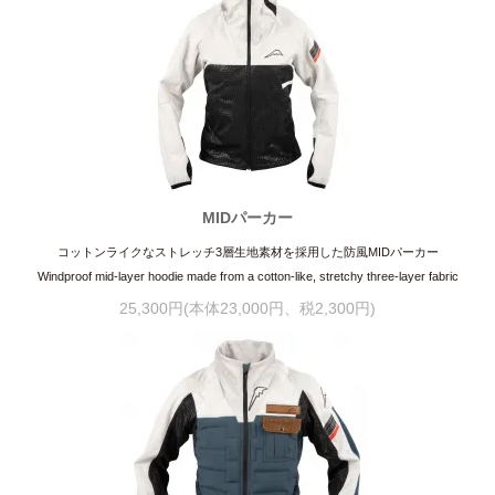
MIDパーカー
コットンライクなストレッチ3層生地素材を採用した防風MIDパーカー
Windproof mid-layer hoodie made from a cotton-like, stretchy three-layer fabric
25,300円(本体23,000円、税2,300円)