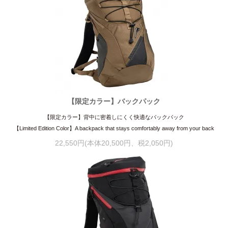
【限定カラー】バックパック
【限定カラー】背中に密着しにくく快適なバックパック
【Limited Edition Color】A backpack that stays comfortably away from your back
22,550円(本体20,500円、税2,050円)