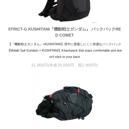
STRICT-G KUSHITANI『機動戦士ガンダム』 バックパックRE
D COMET
【『機動戦士ガンダム』×KUSHITANI】背中に密着しにくく快適なバックパック
【Mobile Suit Gundam × KUSHITANI】A backpack that stays comfortable and doe
sn't stick to your back
31,900円(本体29,000円、税2,900円)