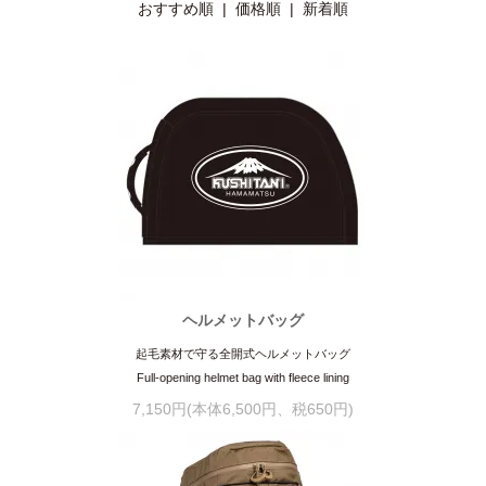
おすすめ順
|
価格順
| 新着順
ヘルメットバッグ
起毛素材で守る全開式ヘルメットバッグ
Full-opening helmet bag with fleece lining
7,150円(本体6,500円、税650円)