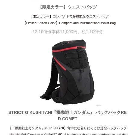
【限定カラー】ウエストバッグ
【限定カラー】コンパクトで多機能なウエストバッグ
【Limited Edition Color】Compact and Multifunctional Waist Bag
12,100円(本体11,000円、税1,100円)
STRICT-G KUSHITANI『機動戦士ガンダム』 バックパックRE
D COMET
【『機動戦士ガンダム』×KUSHITANI】背中に密着しにくく快適なバックパック
【Mobile Suit Gundam × KUSHITANI】A backpack that stays comfortable and doe