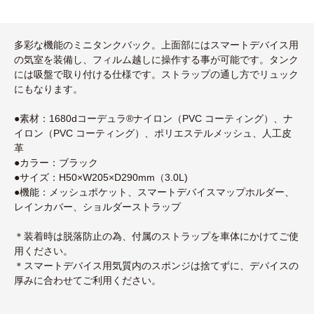
多彩な機能のミニタンクバック。上面部にはスマートデバイス用
の気室を装備し、フィルム越しに操作する事が可能です。タンク
には吸盤で取り付ける仕様です。ストラップの通し方でリュック
にもなります。
●素材：1680dコーデュラ®ナイロン（PVC コーティング）、ナ
イロン（PVC コーティング）、ポリエステルメッシュ、人工皮
革
●カラー：ブラック
●サイズ：H50×W205×D290mm（3.0L)
●機能：メッシュポケット、スマートデバイスマップホルダー、
レインカバー、ショルダーストラップ
＊装着時は脱落防止の為、付属のストラップを車体にかけてご使
用ください。
＊スマートデバイス用気質内のスポンジは捨てずに、デバイスの
厚みに合わせてご利用ください。