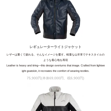
レギュレーターライトジャケット
レザーは重くて疲れる、そんなイメージを覆す。軽量な山羊革でテキスタイルの
ような着心地を再現
Leather is heavy and tiring—this design overturns that image. Crafted from lightwe
ight goatskin, it recreates the comfort of wearing textiles.
75,900円(本体69,000円、税6,900円)