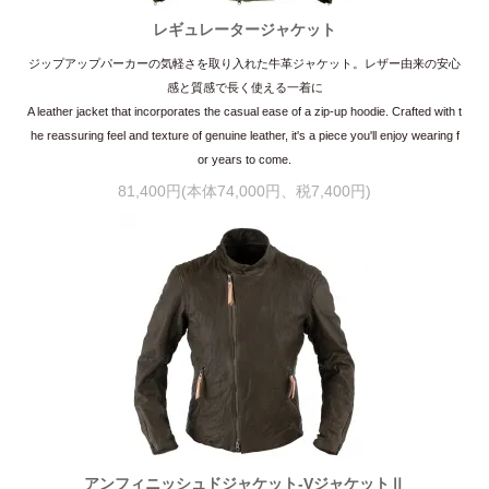
レギュレータージャケット
ジップアップパーカーの気軽さを取り入れた牛革ジャケット。レザー由来の安心
感と質感で長く使える一着に
A leather jacket that incorporates the casual ease of a zip-up hoodie. Crafted with t
he reassuring feel and texture of genuine leather, it's a piece you'll enjoy wearing f
or years to come.
81,400円(本体74,000円、税7,400円)
アンフィニッシュドジャケット-VジャケットⅡ