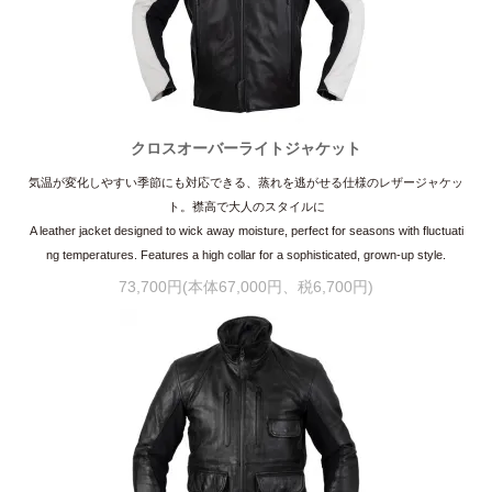
クロスオーバーライトジャケット
気温が変化しやすい季節にも対応できる、蒸れを逃がせる仕様のレザージャケッ
ト。襟高で大人のスタイルに
A leather jacket designed to wick away moisture, perfect for seasons with fluctuati
ng temperatures. Features a high collar for a sophisticated, grown-up style.
73,700円(本体67,000円、税6,700円)