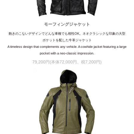
モーフィングジャケット
飽きのこないデザインでどんな車種でも相性OK。ネオクラシックな印象の大型
ポケットを配した牛革ジャケット
A timeless design that complements any vehicle. A cowhide jacket featuring a large
pocket with a neo-classic impression.
79,200円(本体72,000円、税7,200円)