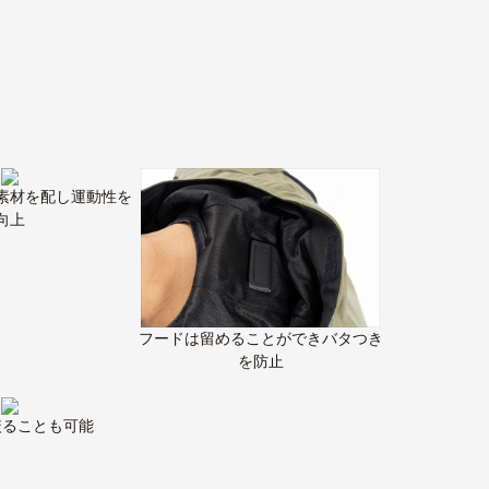
素材を配し運動性を
向上
フードは留めることができバタつき
を防止
絞ることも可能