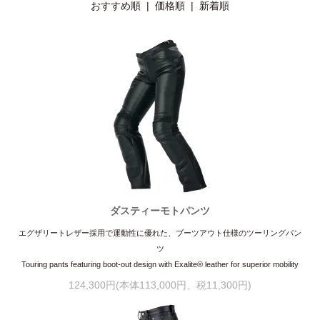
おすすめ順 |
価格順
|
新着順
ダスティーモトパンツ
エグザリートレザー採用で運動性に優れた、ブーツアウト仕様のツーリングパン
ツ
Touring pants featuring boot-out design with Exalite® leather for superior mobility
124,300円(本体113,000円、税11,300円)