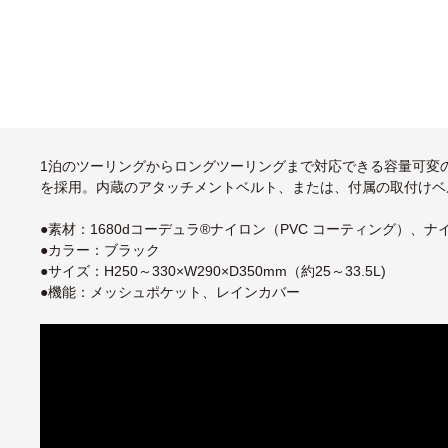
1泊のツーリングからロングツーリングまで対応できる容量可変
を採用。内蔵のアタッチメントベルト、または、付属の取付けベ
●素材：1680dコーデュラ®ナイロン（PVC コーティング）、
●カラー：ブラック
●サイズ：H250～330×W290×D350mm（約25～33.5L)
●機能：メッシュポケット、レインカバー