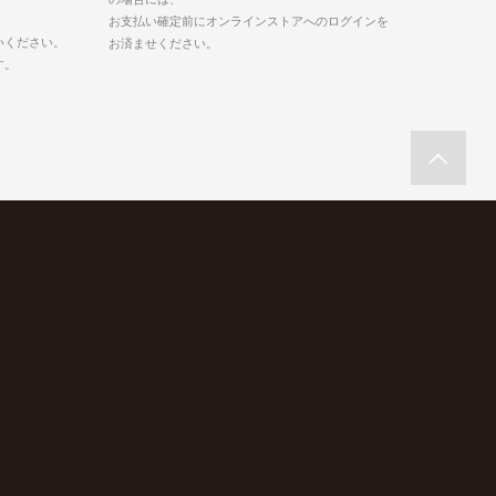
お支払い確定前にオンラインストアへのログインを
いください。
お済ませください。
す。