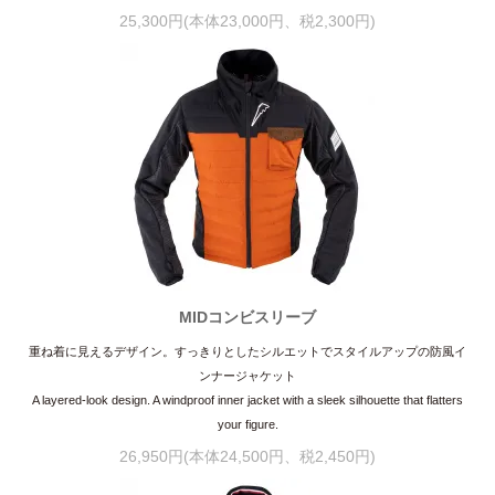
25,300円(本体23,000円、税2,300円)
MIDコンビスリーブ
重ね着に見えるデザイン。すっきりとしたシルエットでスタイルアップの防風イ
ンナージャケット
A layered-look design. A windproof inner jacket with a sleek silhouette that flatters
your figure.
26,950円(本体24,500円、税2,450円)