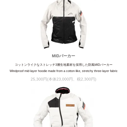
MIDパーカー
コットンライクなストレッチ3層生地素材を採用した防風MIDパーカー
Windproof mid-layer hoodie made from a cotton-like, stretchy three-layer fabric
25,300円(本体23,000円、税2,300円)