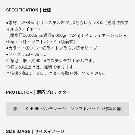
SPECIFICATION｜仕様
●素材：綿68％,ポリエステル29％,ポリウレタン3％（透湿防風フ
ィルム3レイヤー）
（耐水圧10,000mm透湿5,000g/㎡/24h)ＴＰＵラミネーション ●
仕様：〈膝〉ソフトパッド（脱着式）
●カラー：①ブルー②ライトブラウン③オリーブ
●サイズ：28～36 inc
◇裾は、股下約90cmでステッチ加工済みです。
◇初回の裾上げは、無料で承ります。
＊洗濯の際は、プロテクターを取り外してください。
PROTECTOR｜適応プロテクター
膝
K-4095 ベンチレーションソフトパッド（標準装備）
SIZE IMAGE｜サイズイメージ