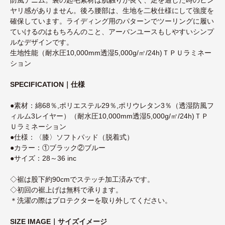
ヤリ感がありません。後ろ腰部は、生地を二枚仕様にして強度を
確保しています。ライディング用のパターンでツーリングに履い
ていけるのはもちろんのこと、アーバンユースもしやすいシンプ
ルなデザインです。
生地性能（耐水圧10,000mm透湿5,000g/㎡/24h)ＴＰＵラミネー
ション
SPECIFICATION｜仕様
●素材：綿68％,ポリエステル29％,ポリウレタン3％（透湿防風フ
ィルム3レイヤー）（耐水圧10,000mm透湿5,000g/㎡/24h)ＴＰ
Ｕラミネーション
●仕様：〈膝〉ソフトパッド（脱着式）
●カラー：①ブラック②ブルー
●サイズ：28～36 inc
◇裾は股下約90cmでステッチ加工済みです。
◇初回の裾上げは無料で承ります。
＊洗濯の際はプロテクターを取り外してください。
SIZE IMAGE｜サイズイメージ