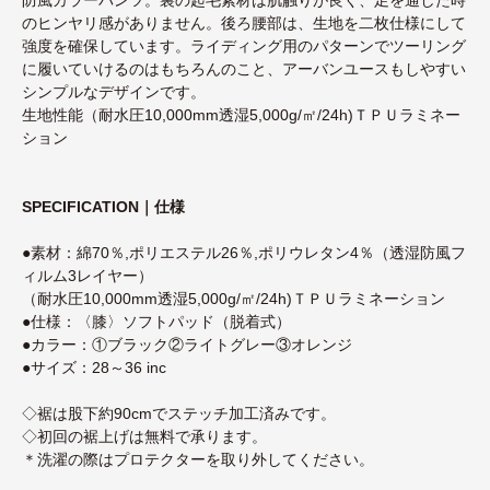
のヒンヤリ感がありません。後ろ腰部は、生地を二枚仕様にして
強度を確保しています。ライディング用のパターンでツーリング
に履いていけるのはもちろんのこと、アーバンユースもしやすい
シンプルなデザインです。
生地性能（耐水圧10,000mm透湿5,000g/㎡/24h)ＴＰＵラミネー
ション
SPECIFICATION｜仕様
●素材：綿70％,ポリエステル26％,ポリウレタン4％（透湿防風フ
ィルム3レイヤー）
（耐水圧10,000mm透湿5,000g/㎡/24h)ＴＰＵラミネーション
●仕様：〈膝〉ソフトパッド（脱着式）
●カラー：①ブラック②ライトグレー③オレンジ
●サイズ：28～36 inc
◇裾は股下約90cmでステッチ加工済みです。
◇初回の裾上げは無料で承ります。
＊洗濯の際はプロテクターを取り外してください。