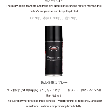
潤いを与えます
The mildly acidic foam lifts and traps dirt. Natural moisturizing factors maintain the l
eather’s suppleness and keep it hydrated.
1,870円(本体1,700円、税170円)
防水保護スプレー
フッ素樹脂が通気性を損なうことなく「防水」・「撥油」・「防汚」の3つの効
果を与えます
The fluoropolymer provides three benefits—waterproofing, oil repellency, and stain
resistance—without compromising breathability.