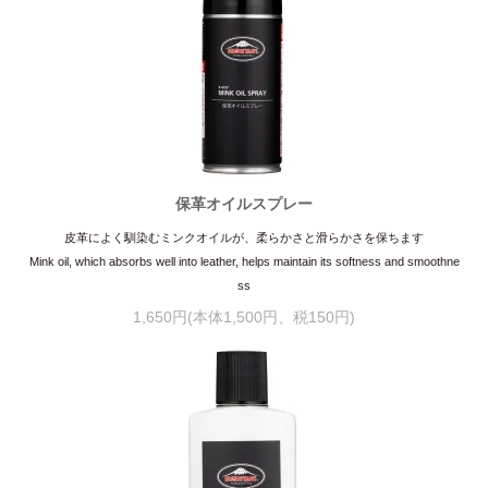
保革オイルスプレー
皮革によく馴染むミンクオイルが、柔らかさと滑らかさを保ちます
Mink oil, which absorbs well into leather, helps maintain its softness and smoothne
ss
1,650円(本体1,500円、税150円)