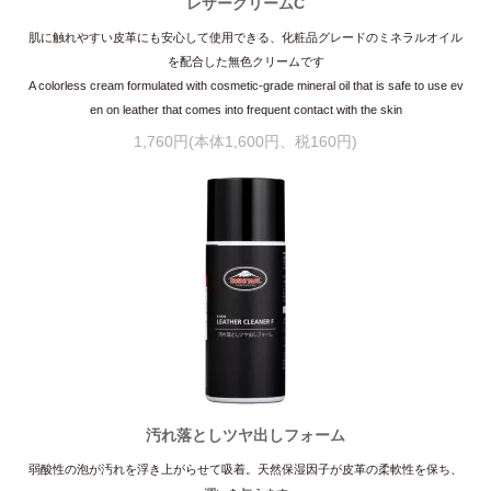
レザークリームC
肌に触れやすい皮革にも安心して使用できる、化粧品グレードのミネラルオイル
を配合した無色クリームです
A colorless cream formulated with cosmetic-grade mineral oil that is safe to use ev
en on leather that comes into frequent contact with the skin
1,760円(本体1,600円、税160円)
汚れ落としツヤ出しフォーム
弱酸性の泡が汚れを浮き上がらせて吸着。天然保湿因子が皮革の柔軟性を保ち、