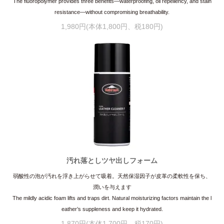
The fluoropolymer provides three benefits—waterproofing, oil repellency, and stain
resistance—without compromising breathability.
1,980円(本体1,800円、税180円)
汚れ落としツヤ出しフォーム
弱酸性の泡が汚れを浮き上がらせて吸着。天然保湿因子が皮革の柔軟性を保ち、
潤いを与えます
The mildly acidic foam lifts and traps dirt. Natural moisturizing factors maintain the l
eather’s suppleness and keep it hydrated.
1,870円(本体1,700円、税170円)