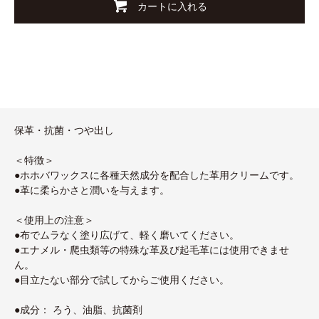
カートに入れる
保革・抗菌・つや出し
＜特徴＞
●ホホバワックスに各種天然成分を配合した革用クリームです。
●革に柔らかさと潤いを与えます。
＜使用上の注意＞
●布でムラなく塗り広げて、軽く磨いてください。
●エナメル・爬虫類等の特殊な革及び起毛革には使用できませ
ん。
●目立たない部分で試してからご使用ください。
●成分： ろう、油脂、抗菌剤