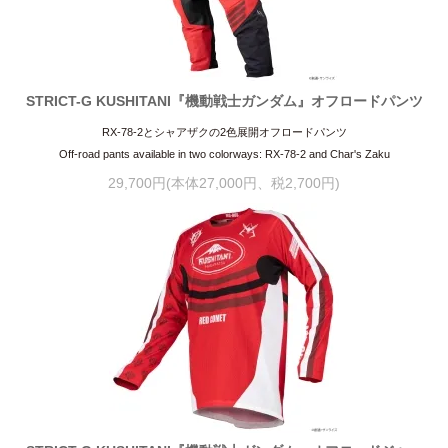
STRICT-G KUSHITANI『機動戦士ガンダム』オフロードパンツ
RX-78-2とシャアザクの2色展開オフロードパンツ
Off-road pants available in two colorways: RX-78-2 and Char's Zaku
29,700円(本体27,000円、税2,700円)