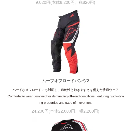
9,020円(本体8,200円、税820円)
ムーブオフロードパンツ2
ハードなオフロードにも対応し、速乾性と動きやすさを備えた快適ウェア
Comfortable wear designed for demanding off-road conditions, featuring quick-dryi
ng properties and ease of movement
24,200円(本体22,000円、税2,200円)