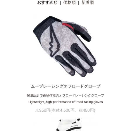
おすすめ順
|
価格順
| 新着順
ムーブレーシングオフロードグローブ
軽量設計で高操作性のオフロードレーシンググローブ
Lightweight, high-performance off-road racing gloves
4,950円(本体4,500円、税450円)