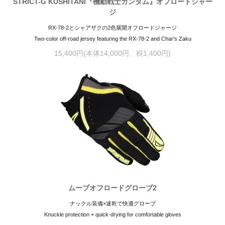
STRICT-G KUSHITANI『機動戦士ガンダム』オフロードジャー
ジ
RX-78-2とシャアザクの2色展開オフロードジャージ
Two-color off-road jersey featuring the RX-78-2 and Char's Zaku
15,400円(本体14,000円、税1,400円)
ムーブオフロードグローブ2
ナックル装備×速乾で快適グローブ
Knuckle protection + quick-drying for comfortable gloves