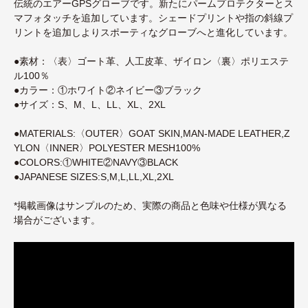
伝統のエアーGPSグローブです。新たにパームプロテクターとス
マフォタッチを追加しています。シェードプリントや指の斜線プ
リントを追加しよりスポーティなグローブへと進化しています。
●素材：〈表〉ゴート革、人工皮革、ザイロン〈裏〉ポリエステ
ル100％
●カラー：①ホワイト②ネイビー③ブラック
●サイズ：S、M、L、LL、XL、2XL
●MATERIALS:〈OUTER〉GOAT SKIN,MAN-MADE LEATHER,Z
YLON〈INNER〉POLYESTER MESH100%
●COLORS:①WHITE②NAVY③BLACK
●JAPANESE SIZES:S,M,L,LL,XL,2XL
*掲載画像はサンプルのため、実際の商品と色味や仕様が異なる
場合がございます。