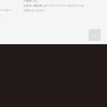
の場合には、
お支払い確定前にオンラインストアへのログインを
いください。
お済ませください。
す。