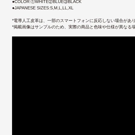
●COLOR:①WHITE②BLUE③BLACK
●JAPANESE SIZES:S,M,L,LL,XL
*電導人工皮革は、一部のスマートフォンに反応しない場合があ
*掲載画像はサンプルのため、実際の商品と色味や仕様が異なる