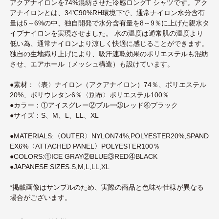
アクアナイロンを74%混紡させた冷感ロングT シャツです。アク
アナイロンとは、34℃90%RH環境下で、通常ナイロン水分含有
量は5～6%の中、独自開発で水分含有量を8～9％に上げた親水タ
イプナイロンを実現させました。 水の温度は通常肌の温度より
低い為、通常ナイロンより涼しく快適に感じることができます。
独自の生地織り上げにより、吸汗速乾効果のポリエステルも混紡
させ、エアホール（メッシュ構造）も設けています。
●素材：〈表〉ナイロン（アクアナイロン）74％、ポリエステル
20%、ポリウレタン6％〈別布〉ポリエステル100％
●カラー：①アイスグレー②ブルー③レッド④ブラック
●サイズ：S、M、L、LL、XL
●MATERIALS:〈OUTER〉NYLON74%,POLYESTER20%,SPAND
EX6%〈ATTACHED PANEL〉POLYESTER100％
●COLORS:①ICE GRAY②BLUE③RED④BLACK
●JAPANESE SIZES:S,M,L,LL,XL
*掲載画像はサンプルのため、実際の商品と色味や仕様が異なる
場合がございます。