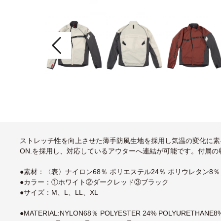
ストレッチ性を向上させた薄手防風生地を採用し気温の変化に素早く対応
ON.を採用し、対応しているアウターへ連結が可能です。付属
●素材：〈表〉ナイロン68％ ポリエステル24％ ポリウレタン8％
●カラー：①ホワイト②ダークレッド③ブラック
●サイズ：M、L、LL、XL
●MATERIAL:NYLON68％ POLYESTER 24% POLYURETHANE8