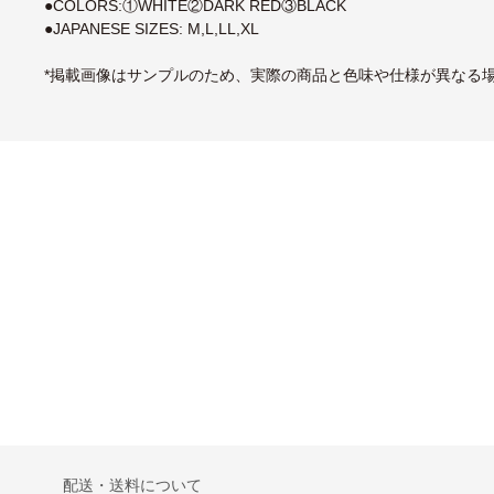
●COLORS:①WHITE②DARK RED③BLACK
●JAPANESE SIZES: M,L,LL,XL
*掲載画像はサンプルのため、実際の商品と色味や仕様が異なる
配送・送料について