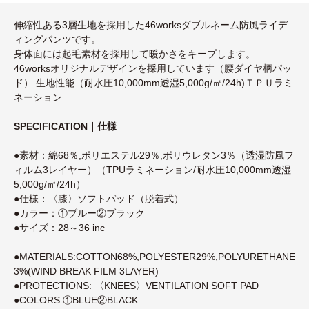
伸縮性ある3層生地を採用した46worksダブルネーム防風ライデ
ィングパンツです。
身体面には起毛素材を採用して暖かさをキープします。
46worksオリジナルデザインを採用しています（腰ダイヤ柄パッ
ド） 生地性能（耐水圧10,000mm透湿5,000g/㎡/24h)ＴＰＵラミ
ネーション
SPECIFICATION｜仕様
●素材：綿68％,ポリエステル29％,ポリウレタン3％（透湿防風フ
ィルム3レイヤー）（TPUラミネーション/耐水圧10,000mm透湿
5,000g/㎡/24h）
●仕様：〈膝〉ソフトパッド（脱着式）
●カラー：①ブルー②ブラック
●サイズ：28～36 inc
●MATERIALS:COTTON68%,POLYESTER29%,POLYURETHANE
3%(WIND BREAK FILM 3LAYER)
●PROTECTIONS: 〈KNEES〉VENTILATION SOFT PAD
●COLORS:①BLUE②BLACK