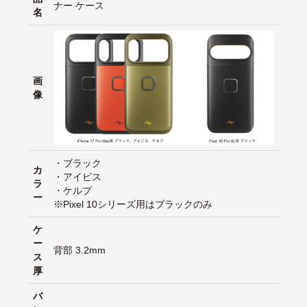
ナー ケース
名
画
像
・ブラック
カ
・アイビス
ラ
・ケルプ
ー
※Pixel 10シリーズ用はブラックのみ
ケ
ー
背部 3.2mm
ス
厚
バ