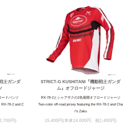
機動戦士ガンダ
STRICT-G KUSHITANI『機動戦士ガンダ
ツ
ム』オフロードジャージ
フロードパンツ
RX-78-2とシャアザクの2色展開オフロードジャージ
s: RX-78-2 and C
Two-color off-road jersey featuring the RX-78-2 and Cha
r's Zaku
,700円)
15,400円(本体14,000円、税1,400円)