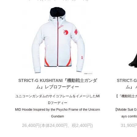
STRICT-G KUSHITANI『機動戦士ガンダ
STRICT
ム』レブロフーディー
ム』 
ユニコーンガンダムのサイコフレームをイメージしたMI
【『機動戦士ガ
Dフーディー
MID Hoodie Inspired by the Psycho Frame of the Unicorn
【Mobile Suit 
Gundam
ays comfor
26,400円(本体24,000円、税2,400円)
31,90