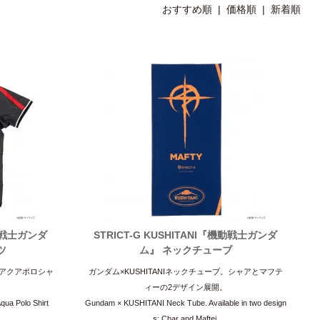
おすすめ順
|
価格順
| 新着順
機動戦士ガンダ
STRICT-G KUSHITANI『機動戦士ガンダ
ツ
ム』 ネックチューブ
ンのアクアポロシャ
ガンダム×KUSHITANIネックチューブ。シャアとマフテ
ィーの2デザイン展開。
ua Polo Shirt
Gundam × KUSHITANI Neck Tube. Available in two design
s: Char and Maftei.