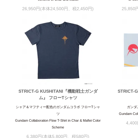
26,950円(本体24,500円、税2,450円)
25,85
STRICT-G KUSHITANI『機動戦士ガンダ
STRICT
ム』 フローTシャツ
シャア＆マフティー配色のガンダムコラボ フローTシャ
ガンダ
ツ
Gundam Coll
Gundam Collaboration Flow T-Shirt in Char & Maftei Color
4,40
Scheme
6,380円(本体5,800円、税580円)