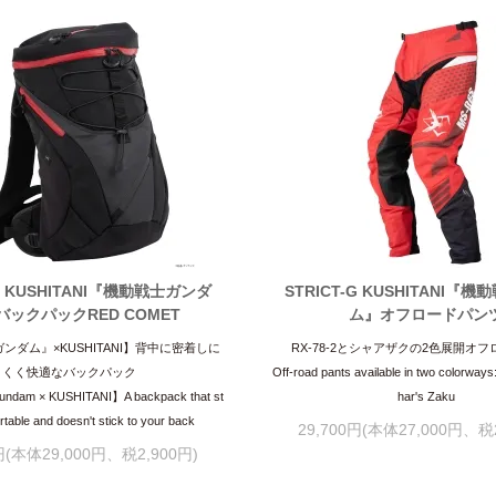
-G KUSHITANI『機動戦士ガンダ
STRICT-G KUSHITANI『
バックパックRED COMET
ム』オフロードパン
ンダム』×KUSHITANI】背中に密着しに
RX-78-2とシャアザクの2色展開オ
くく快適なバックパック
Off-road pants available in two colorway
Gundam × KUSHITANI】A backpack that st
har's Zaku
table and doesn't stick to your back
29,700円(本体27,000円、税2
0円(本体29,000円、税2,900円)