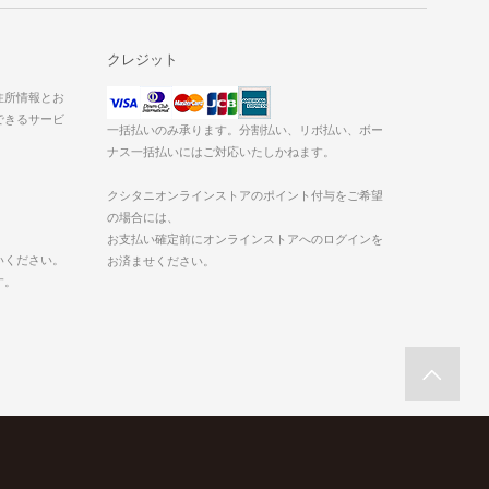
クレジット
た住所情報とお
できるサービ
一括払いのみ承ります。分割払い、リボ払い、ボー
ナス一括払いにはご対応いたしかねます。
クシタニオンラインストアのポイント付与をご希望
の場合には、
お支払い確定前にオンラインストアへのログインを
いください。
お済ませください。
す。