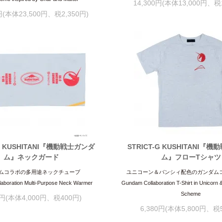
14,300円(本体13,000円、税1
0円(本体23,500円、税2,350円)
-G KUSHITANI『機動戦士ガンダ
STRICT-G KUSHITANI『
ム』ネックガード
ム』フローTシャツ
ムコラボの多用途ネックチューブ
ユニコーン＆バンシィ配色のガンダム
aboration Multi-Purpose Neck Warmer
Gundam Collaboration T-Shirt in Unicorn
Scheme
0円(本体4,000円、税400円)
6,380円(本体5,800円、税