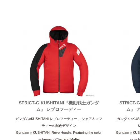
STRICT-G KUSHITANI『機動戦士ガンダ
STRICT
ム』 レブロフーディー
ム』 
ガンダム×KUSHITANI レブロフーディー 。シャア＆マフ
ガンダム×KUS
ティーの配色デザイン
Gundam × KUSHITANI Revo Hoodie. Featuring the color
Gundam × KUSHI
scheme of Char and Maftei
or sch