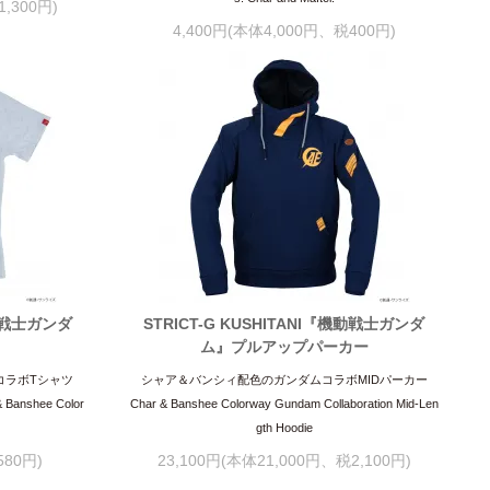
,300円)
4,400円(本体4,000円、税400円)
機動戦士ガンダ
STRICT-G KUSHITANI『機動戦士ガンダ
ム』プルアップパーカー
コラボTシャツ
シャア＆バンシィ配色のガンダムコラボMIDパーカー
 & Banshee Color
Char & Banshee Colorway Gundam Collaboration Mid-Len
gth Hoodie
580円)
23,100円(本体21,000円、税2,100円)