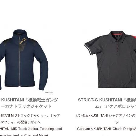
-G KUSHITANI『機動戦士ガンダ
STRICT-G KUSHITANI『
アーカナトラックジャケット
ム』 アクアポロシャ
HITANI MIDトラックジャケット。シャア
ガンダム×KUSHITANI シャアデザイ
＆マフティーの配色デザイン
ツ
TANI MID Track Jacket. Featuring a col
Gundam × KUSHITANI: Char's Design Aq
eme inspired by Char and Maftei