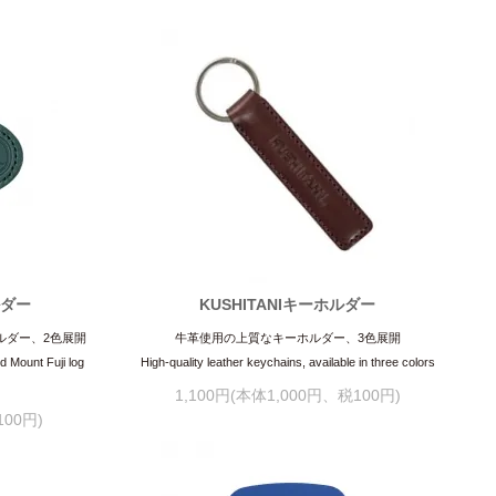
ルダー
KUSHITANIキーホルダー
ルダー、2色展開
牛革使用の上質なキーホルダー、3色展開
ld Mount Fuji log
High-quality leather keychains, available in three colors
1,100円(本体1,000円、税100円)
100円)