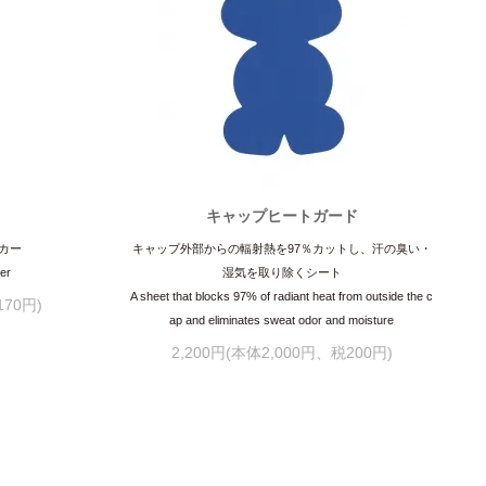
ー
キャップヒートガード
カー
キャップ外部からの輻射熱を97％カットし、汗の臭い・
ker
湿気を取り除くシート
A sheet that blocks 97% of radiant heat from outside the c
170円)
ap and eliminates sweat odor and moisture
2,200円(本体2,000円、税200円)