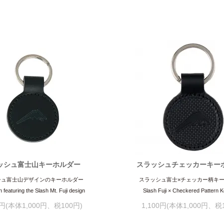
ッシュ富士山キーホルダー
スラッシュチェッカーキー
シュ富士山デザインのキーホルダー
スラッシュ富士×チェッカー柄キ
 featuring the Slash Mt. Fuji design
Slash Fuji × Checkered Pattern 
0円(本体1,000円、税100円)
1,100円(本体1,000円、税