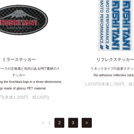
ミラーステッカー
リフレクステッカ
ークの立体感と光沢のあるPET素材のス
リタックタイプの反射ステッ
テッカー
Re-adhesive reflective stic
ing the Kushitani logo in a three-dimensiona
1,870円(本体1,700円、税
ign made of glossy PET material
0円(本体1,200円、税120円)
<
1
2
3
>