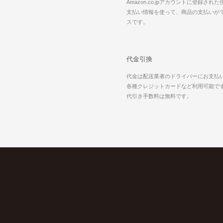
Amazon.co.jpアカウントに登録され
支払い情報を使って、商品の支払いが
スです。
代金引換
代金は配送業者のドライバーにお支払
各種クレジットカードなど利用可能で
代引き手数料は無料です。