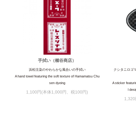
手拭い（櫛谷商店）
浜松注染のやわらかな風合いの手拭い
クシタニロゴマ
A hand towel featuring the soft texture of Hamamatsu Chu
sen dyeing
A sticker featur
l des
1,100円(本体1,000円、税100円)
1,32