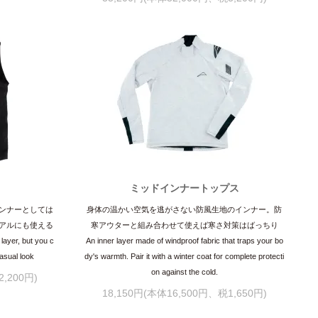
ミッドインナートップス
ンナーとしては
身体の温かい空気を逃がさない防風生地のインナー。防
アルにも使える
寒アウターと組み合わせて使えば寒さ対策はばっちり
 layer, but you c
An inner layer made of windproof fabric that traps your bo
casual look
dy's warmth. Pair it with a winter coat for complete protecti
on against the cold.
,200円)
18,150円(本体16,500円、税1,650円)