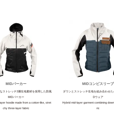
MIDパーカー
MIDコンビスリーブ
なストレッチ3層生地素材を採用した防風
ダウンとストレッチ生地を組み合わせた
MIDパーカー
Dウェア
ayer hoodie made from a cotton-like, stret
Hybrid mid-layer garment combining down
chy three-layer fabric
ric