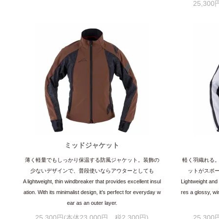
25,30
ミッドジャケット
薄く軽量でもしっかり保温する防風ジャケット。装飾の
軽く羽織れる
少ないデザインで、普段使いならアウターとしても
ットがスポ
A lightweight, thin windbreaker that provides excellent insul
Lightweight and 
ation. With its minimalist design, it’s perfect for everyday w
res a glossy, wi
ear as an outer layer.
25,300円(本体23,000円、税2,300円)
25,30