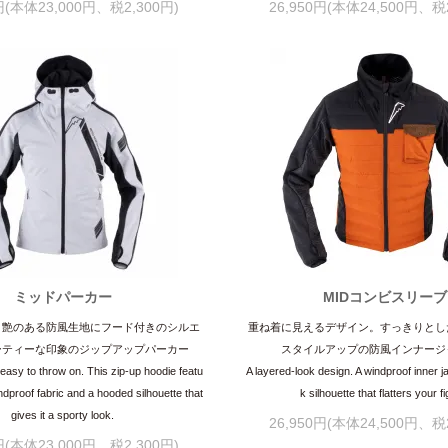
0円(本体23,000円、税2,300円)
26,950円(本体24,500円、税2
ミッドパーカー
MIDコンビスリーブ
。艶のある防風生地にフード付きのシルエ
重ね着に見えるデザイン。すっきりとし
ーティーな印象のジップアップパーカー
スタイルアップの防風インナージ
easy to throw on. This zip-up hoodie featu
A layered-look design. A windproof inner j
ndproof fabric and a hooded silhouette that
k silhouette that flatters your f
gives it a sporty look.
26,950円(本体24,500円、税2
0円(本体23,000円、税2,300円)