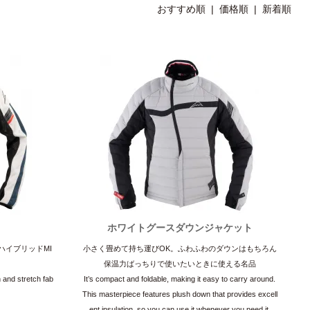
おすすめ順 |
価格順
|
新着順
ホワイトグースダウンジャケット
ハイブリッドMI
小さく畳めて持ち運びOK。ふわふわのダウンはもちろん
保温力ばっちりで使いたいときに使える名品
 and stretch fab
It’s compact and foldable, making it easy to carry around.
This masterpiece features plush down that provides excell
ent insulation, so you can use it whenever you need it.