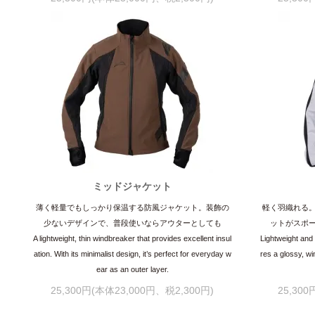
ミッドジャケット
薄く軽量でもしっかり保温する防風ジャケット。装飾の
軽く羽織れる
少ないデザインで、普段使いならアウターとしても
ットがスポ
A lightweight, thin windbreaker that provides excellent insul
Lightweight and 
ation. With its minimalist design, it’s perfect for everyday w
res a glossy, wi
ear as an outer layer.
25,300円(本体23,000円、税2,300円)
25,30