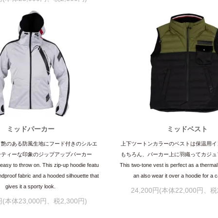
ミッドパーカー
ミッドベスト
。艶のある防風生地にフード付きのシルエ
上下ツートンカラーのベストは保温用イ
ーティーな印象のジップアップパーカー
もちろん、パーカー上に羽織ってカジュ
easy to throw on. This zip-up hoodie featu
This two-tone vest is perfect as a thermal
ndproof fabric and a hooded silhouette that
an also wear it over a hoodie for a 
gives it a sporty look.
24,200円(本体22,000円、税2
0円(本体23,000円、税2,300円)