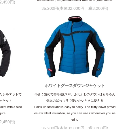
,450円)
35,200円(本体32,000円、税3,200円)
ホワイトグースダウンジャケット
たシルエットで
小さく畳めて持ち運びOK。ふわふわのダウンはもちろん
ャケット
保温力ばっちりで使いたいときに使える
acket with a slee
Folds up small and is easy to carry. The fluffy down provid
igure.
es excellent insulation, so you can use it whenever you ne
ed it.
,450円)
35,200円(本体32,000円、税3,200円)