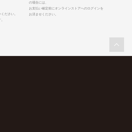
の場合には、
お支払い確定前にオンラインストアへのログインを
いください。
お済ませください。
す。