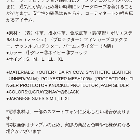
まに、通気性が高いため暑い時期にレザーグローブを着けること
ができます。安全性の確保はもちろん、コーディネートの幅も広
がるアイテム。
●素材：〈表〉牛革、撥水牛革、合成皮革〈裏/掌部〉ポリエステ
ル100％（メッシュ）〈プロテクター〉フィンガープロテクタ
ー、ナックルプロテクター、パームスライダー（内装）
●カラー：①グレー②ネイビー③ブラック
●サイズ：S、M、L、LL、XL
●MATERIALS:〈OUTER〉DAIRY COW, SYNTHETIC LEATHER
〈INNER/PALM〉POLYESTER MESH100%〈PROTECTION〉FI
NGER PROTECTOR,KNUCKLE PROTECTOR ,PALM SLIDER
●COLORS:①GRAY②NAVY③BLACK
●JAPANESE SIZES:S,M,L,LL,XL
*電導素材は、一部のスマートフォンに反応しない場合がありま
す。
*掲載画像はサンプルのため、実際の商品と色味や仕様が異なる
場合がございます