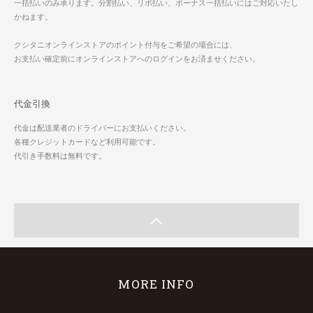
一括払いのみ承ります。分割払い、リボ払い、ボーナス一括払いにはご対応いたし
かねます。
クシタニオンラインストアのポイント付与をご希望の場合には、
お支払い確定前にオンラインストアへのログインをお済ませください。
代金引換
代金は配送業者のドライバーにお支払いください。
各種クレジットカードなど利用可能です。
代引き手数料は無料です。
MORE INFO