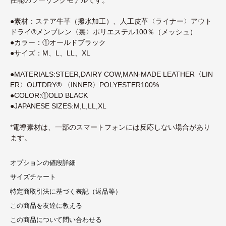
●素材：ステア牛革（撥水加工）、人工皮革〈ライナー〉アウト
ドライ®メンブレン〈裏〉ポリエステル100％（メッシュ）
●カラー：①オールドブラック
●サイズ：M、L、LL、XL
●MATERIALS:STEER,DAIRY COW,MAN-MADE LEATHER〈LIN
ER〉OUTDRY® 〈INNER〉POLYESTER100%
●COLOR:①OLD BLACK
●JAPANESE SIZES:M,L,LL,XL
*電導素材は、一部のスマートフォンには反応しない場合があり
ます。
オプションの値段詳細
サイズチャート
特定商取引法に基づく表記（返品等）
この商品を友達に教える
この商品について問い合わせる