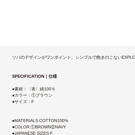
ツバのデザインがワンポイント。シンプルで飽きのこないEXPLO
SPECIFICATION｜仕様
●素材：〈表〉綿100％
●カラー：①ブラウン
●サイズ：F
●MATERIALS:COTTON100%
●COLOR:①BROWN②NAVY
●JAPANESE SIZES:F