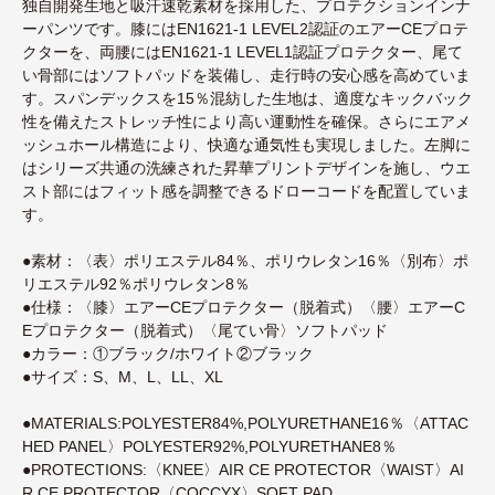
独自開発生地と吸汗速乾素材を採用した、プロテクションインナ
ーパンツです。膝にはEN1621-1 LEVEL2認証のエアーCEプロテ
クターを、両腰にはEN1621-1 LEVEL1認証プロテクター、尾て
い骨部にはソフトパッドを装備し、走行時の安心感を高めていま
す。スパンデックスを15％混紡した生地は、適度なキックバック
性を備えたストレッチ性により高い運動性を確保。さらにエアメ
ッシュホール構造により、快適な通気性も実現しました。左脚に
はシリーズ共通の洗練された昇華プリントデザインを施し、ウエ
スト部にはフィット感を調整できるドローコードを配置していま
す。
●素材：〈表〉ポリエステル84％、ポリウレタン16％〈別布〉ポ
リエステル92％ポリウレタン8％
●仕様：〈膝〉エアーCEプロテクター（脱着式）〈腰〉エアーC
Eプロテクター（脱着式）〈尾てい骨〉ソフトパッド
●カラー：①ブラック/ホワイト②ブラック
●サイズ：S、M、L、LL、XL
●MATERIALS:POLYESTER84%,POLYURETHANE16％〈ATTAC
HED PANEL〉POLYESTER92%,POLYURETHANE8％
●PROTECTIONS:〈KNEE〉AIR CE PROTECTOR〈WAIST〉AI
R CE PROTECTOR〈COCCYX〉SOFT PAD