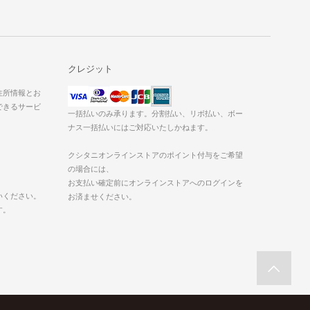
クレジット
た住所情報とお
できるサービ
一括払いのみ承ります。分割払い、リボ払い、ボー
ナス一括払いにはご対応いたしかねます。
クシタニオンラインストアのポイント付与をご希望
の場合には、
お支払い確定前にオンラインストアへのログインを
いください。
お済ませください。
す。