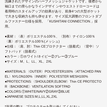
洗練されたデザインのハーフメッシュジャケットです。後襟から
袖口までの滑らかなラインデザイ ンやウエストドローコードは
着用時のスタイルアップの効果があり、前身4つの大型ポケット
で大きな収納力も持ち併せます。サイズ拡大調整のフロントダブ
ルファスナー仕様を採用。 「KUSHITANI CONNECTION.」採
用。
●素材：〈表〉ポリエステル100％、〈別布〉ナイロン100％
〈裏〉ポリエステル100％(メッシュ)
●仕様：〈肩、肘〉Thin CEプロテクター（脱着式）〈背中〉ソ
フトパッド（脱着式）
●カラー：①ホワイト/ネイビー②グレー③ブルー
●サイズ：M、L、LL、XL、2XL
●MATERIALS:〈OUTER〉POLYESTER100%〈ATTACHED PAN
EL〉NYLON100%〈INNER〉POLYESTER MESH100%
●PROTECTIONS:〈SHOULDER,ELBOW〉Thin CE PROTECTO
R〈BACKBONE〉VENTILATION SOFTPAD
●COLORS:①WHITE/NAVY②GRAY③BLUE
●JAPANESE SIZES:M,L,LL,XL,2XL
*洗濯の際は、プロテクターを取り外してください。