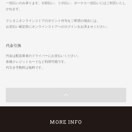
一括払いのみ承ります。分割払い、リボ払い、ボーナス一括払いにはご対応いたし
かねます。
クシタニオンラインストアのポイント付与をご希望の場合には、
お支払い確定前にオンラインストアへのログインをお済ませください。
代金引換
代金は配送業者のドライバーにお支払いください。
各種クレジットカードなど利用可能です。
代引き手数料は無料です。
MORE INFO