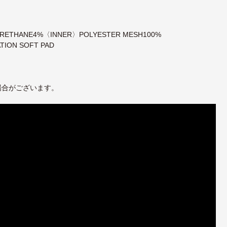
URETHANE4%〈INNER〉POLYESTER MESH100%
TION SOFT PAD
場合がございます。