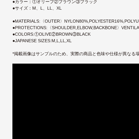
●カラー：①オリーブ②ブラウン③ブラック
●サイズ：M、L、LL、XL
●MATERIALS:〈OUTER〉NYLON80%,POLYESTER16%,POLY
●PROTECTIONS:〈SHOULDER,ELBOW,BACKBONE〉VENTILA
●COLORS:①OLIVE②BROWN③BLACK
●JAPANESE SIZES:M,L,LL,XL
*掲載画像はサンプルのため、実際の商品と色味や仕様が異なる