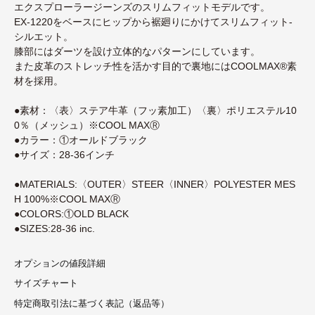
エクスプローラージーンズのスリムフィットモデルです。
EX-1220をベースにヒップから裾廻りにかけてスリムフィット-
シルエット。
膝部にはダーツを設け立体的なパターンにしています。
また皮革のストレッチ性を活かす目的で裏地にはCOOLMAX®素
材を採用。
●素材：〈表〉ステア牛革（フッ素加工）〈裏〉ポリエステル10
0％（メッシュ）※COOL MAXⓇ
●カラー：①オールドブラック
●サイズ：28-36インチ
●MATERIALS:〈OUTER〉STEER〈INNER〉POLYESTER MES
H 100%※COOL MAXⓇ
●COLORS:①OLD BLACK
●SIZES:28-36 inc.
オプションの値段詳細
サイズチャート
特定商取引法に基づく表記（返品等）