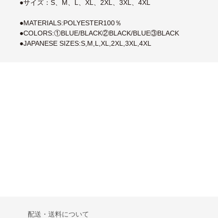
●サイズ：S、M、L、XL、2XL、3XL、4XL
●MATERIALS:POLYESTER100％
●COLORS:①BLUE/BLACK②BLACK/BLUE③BLACK
●JAPANESE SIZES:S,M,L,XL,2XL,3XL,4XL
配送・送料について