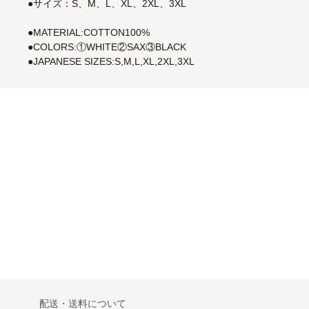
●サイズ：S、M、L、XL、2XL、3XL
●MATERIAL:COTTON100%
●COLORS:①WHITE②SAX③BLACK
●JAPANESE SIZES:S,M,L,XL,2XL,3XL
配送・送料について