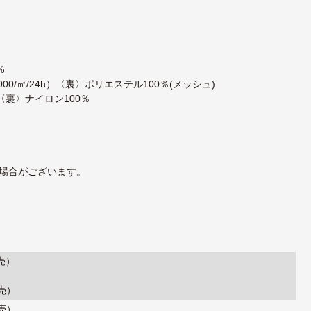
%
000/㎡/24h）〈裏〉ポリエステル100％(メッシュ)
〈裏〉ナイロン100％
場合がございます。
売）
売）
売）