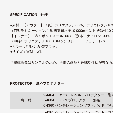
SPECIFICATION｜仕様
●素材：【アウター】〈表〉ポリエステル90%、ポリウレタン10
（TPUラミネーション/生地初期耐水圧10,000mm以上,透湿性10,
【インナー】〈表〉ポリエステル100％〈別布〉ナイロン100％ 
〈中綿〉ポリエステル100％3Mシンサレート™フェザーレス
●カラー：①レンガ ②ブラック
●サイズ：ＷM、ＷL
＊掲載画像はサンプルのため、実際の商品と色味や仕様が異なる
PROTECTOR｜適応プロテクター
K-4464 エアーCEレベル1プロテクター（別
肩・肘
K-4604 Thin CEプロテクター（別売）
K-4360 ベンチレーションソフトパッド（別
K-4361 ベンチレーションソフトパッド（別