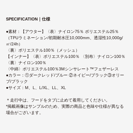
SPECIFICATION｜仕様
●素材：【アウター】〈表〉ナイロン75％ ポリエステル25％
（TPUラミネーション/初期耐水圧10,000mm、透湿性10,000g/
㎡/24h）
〈裏〉ポリエステル100％（メッシュ）
【インナー】〈表〉ポリエステル100％ 〈別布〉ナイロン100％
〈裏〉ナイロン100％
〈中綿〉ポリエステル100％3Mシンサレート™フェザーレス
●カラー：①ダークレッド/ブルー ②ネイビー/ブラック③オリー
ブ/ブラック
●サイズ：M、L、L/XL、LL、XL
＊走行中は、フードをタブに止めて着用してください。
*掲載画像はサンプルのため、実際の商品と色味や仕様が異なる
場合がございます。