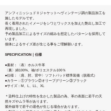
アンフィニッシュドⅡジャケットへヴィンテージ調の製品加工を
施したモデルです。
長く着用されたイメージをシワとワックスを加えた艶出し加工で
再現しました。
予め製品加工によるサイズの縮みを想定したパターンを採用して
います。
個体によるサイズ差が生じる事をご理解願います。
SPECIFICATION｜仕様
●素材：〈表〉ホルス牛革
〈裏〉綿100%、袖/ポリエステル100％
●仕様：〈肩、肘、背中〉ソフトパッド標準装備（脱着式）
●カラー：①ブラウン②オリーブグリーン③ブラック
●サイズ：M、L、LL、XL
＊染料仕上げの特性を生かした製品の為、革の表面に若干の天
然キズやムラ等があります。
紫外線等で若干の退色が生じる場合があります。