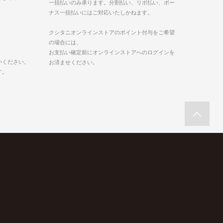
一括払いのみ承ります。分割払い、リボ払い、ボー
ナス一括払いにはご対応いたしかねます。
クシタニオンラインストアのポイント付与をご希望
の場合には、
お支払い確定前にオンラインストアへのログインを
いください。
お済ませください。
す。