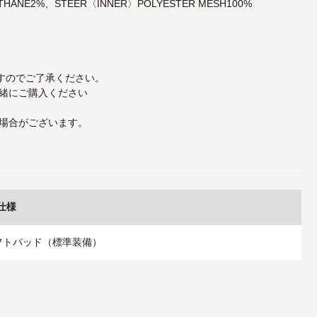
ETHANE2%、STEER〈INNER〉POLYESTER MESH100%
ますのでご了承ください。
緒にご購入ください
場合がございます。
仕様
ソフトパッド（標準装備）