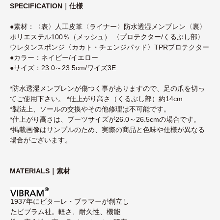
SPECIFICATION｜仕様
●素材：〈表〉人工皮革〈ライナー〉防水透湿メンブレン〈裏〉
ポリエステル100％（メッシュ） 〈プロテクター/くるぶし部〉
ウレタンスポンジ〈カカト・チェンジパッド〉TPRプロテクター
●カラー：ネイビー/イエロー
●サイズ：23.0～23.5cm/ワイズ3E
*防水透湿メンブレンが傷つく事がありますので、足の爪を切っ
てご使用下さい。 *仕上がり高さ（くるぶし部）約14cm
*製法上、ソールの交換やその他修理は不可能です。
*仕上がり高さは、ブーツサイズが26.0～26.5cmの場合です。
*掲載画像はサンプルのため、実際の商品と色味や仕様が異なる
場合がございます。
MATERIALS｜素材
1937年にビターレ・ブラマーが創立し
たビブラム社。軽さ、耐久性、機能