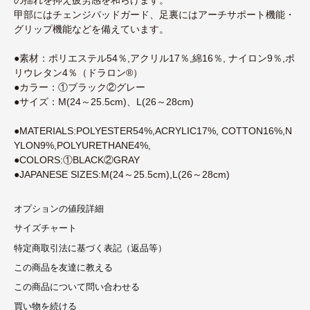
甲部にはチェンジパッドガード、足裏にはアーチサポート機能・
グリップ機能などを備えています。
●素材：ポリエステル54％,アクリル17％,綿16％, ナイロン9％,ポ
リウレタン4％（ドラロン®）
●カラー：①ブラック②グレー
●サイズ：M(24～25.5cm)、L(26～28cm)
●MATERIALS:POLYESTER54%,ACRYLIC17%, COTTON16%,N
YLON9%,POLYURETHANE4%,
●COLORS:①BLACK②GRAY
●JAPANESE SIZES:M(24～25.5cm),L(26～28cm)
オプションの値段詳細
サイズチャート
特定商取引法に基づく表記（返品等）
この商品を友達に教える
この商品について問い合わせる
買い物を続ける