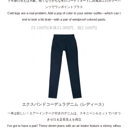
下半身の冷えは大敵。暗くなりがちな冬のコーディネートに防風加工のカラーパ
ンツでワンポイントプラス
Cold legs are a real problem. Add a pop of color to your winter outfits—which can t
end to look a bit drab—with a pair of windproof colored pants.
23,100円(本体21,000円、税2,100円)
エクスパンドコーデュラデニム（レディース）
一本は欲しい！エアーインテーク付きのデニムは、スキニーシルエットでバタつ
きゼロ＆足長見えを両立
I’ve got to have a pair! These denim jeans with an air intake feature a skinny silhou