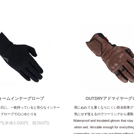
ォームインナーグローブ
OUTDRYアドマイヤーグ
い日に。一枚持っていると安心なインナー
雨にぬれても重くなりにくい防水防寒グ
グローブで心にゆとりを
気にせず使えるのでツーリングから通勤
Waterproof and insulated gloves that stay
0円(本体3,500円、税350円)
when wet. Versatile enough for everything
commuting, so you can use them without 