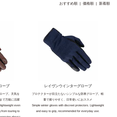
おすすめ順
|
価格順
| 新着順
ローブ
レイヴンウインターグローブ
ローブ。天気を
プロテクターが目立たないシンプルな防寒グローブ。軽
まで万能に活躍
量で握りやすく、日常使いにおススメ
 lightweight even
Simple winter gloves with discreet protectors. Lightweight
 from touring to
and easy to grip, recommended for everyday use.
worrying about t