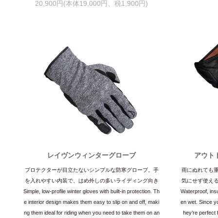
20,900円(本体19,000円、税1,900円)
レイヴンウィンターグローブ
アウト
プロテクターが目立たないシンプルな防寒グローブ。手
雨にぬれても
を入れやすい内装で、はめ外しの多いライディング向き
気にせず使え
Simple, low-profile winter gloves with built-in protection. Th
Waterproof, insu
e interior design makes them easy to slip on and off, maki
en wet. Since yo
ng them ideal for riding when you need to take them on an
hey’re perfect