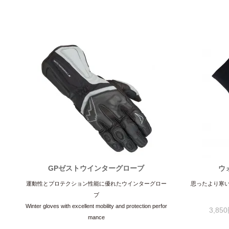
GPゼストウインターグローブ
ウ
運動性とプロテクション性能に優れたウインターグロー
思ったより寒
ブ
Winter gloves with excellent mobility and protection perfor
3,85
mance