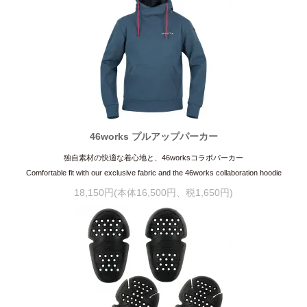
46works プルアップパーカー
独自素材の快適な着心地と、46worksコラボパーカー
Comfortable fit with our exclusive fabric and the 46works collaboration hoodie
18,150円(本体16,500円、税1,650円)