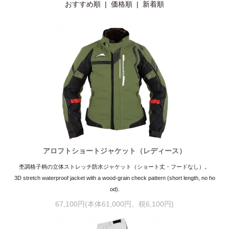
おすすめ順
|
価格順
| 新着順
アロフトショートジャケット（レディース）
杢調格子柄の立体ストレッチ防水ジャケット（ショート丈・フードなし）。
3D stretch waterproof jacket with a wood-grain check pattern (short length, no ho
od).
67,100円(本体61,000円、税6,100円)