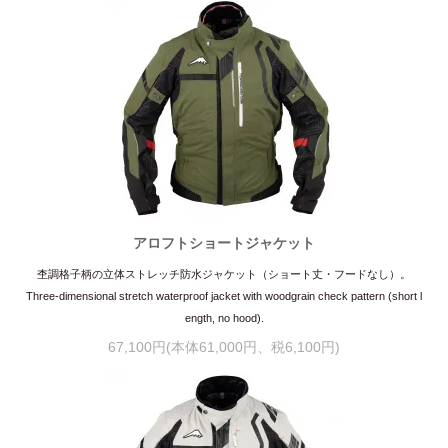
アロフトショートジャケット
杢調格子柄の立体ストレッチ防水ジャケット（ショート丈・フードなし）。
Three-dimensional stretch waterproof jacket with woodgrain check pattern (short l
ength, no hood).
67,100円(本体61,000円、税6,100円)