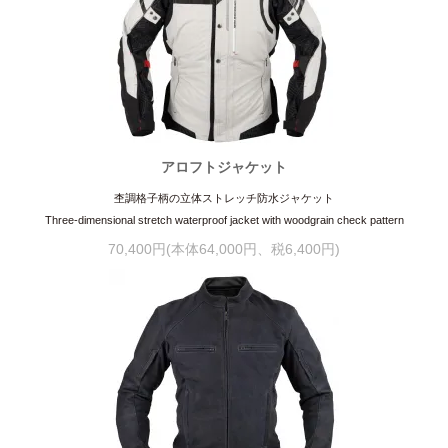
アロフトジャケット
杢調格子柄の立体ストレッチ防水ジャケット
Three-dimensional stretch waterproof jacket with woodgrain check pattern
70,400円(本体64,000円、税6,400円)