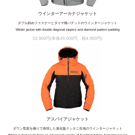
ウインターアーカナジャケット
ダブル斜めファスナーとダイヤ柄パテッドのウインタージャケット
Winter jacket with double diagonal zippers and diamond pattern padding
53,900円(本体49,000円、税4,900円)
アスパイアジャケット
ダウン気室を織りで表現した進化版クシタニ生地のウインタージャケット
Winter jacket made from an advanced version of Kushitani fabric, featuring woven