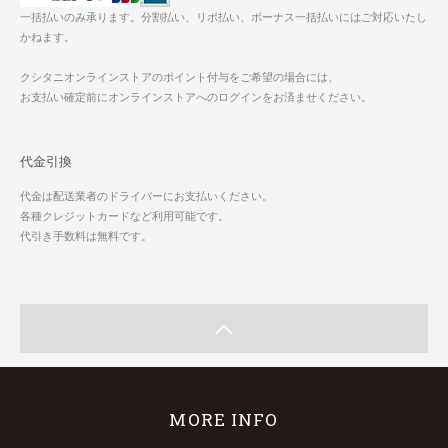
一括払いのみ承ります。分割払い、リボ払い、ボーナス一括払いにはご対応いたし
かねます。
クシタニオンラインストアのポイント付与をご希望の場合には、
お支払い確定前にオンラインストアへのログインをお済ませください。
代金引換
代金は配送業者のドライバーにお支払いください。
各種クレジットカードなど利用可能です。
代引き手数料は無料です。
MORE INFO