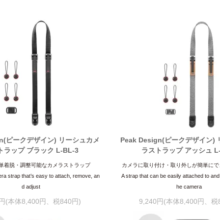
sign(ピークデザイン) リーシュカメ
Peak Design(ピークデザイン
ラップ ブラック L-BL-3
ラストラップ アッシュ L-
単着脱・調整可能なカメラストラップ
カメラに取り付け・取り外しが簡単にで
ra strap that’s easy to attach, remove, an
A strap that can be easily attached to an
d adjust
he camera
0円(本体8,400円、税840円)
9,240円(本体8,400円、税