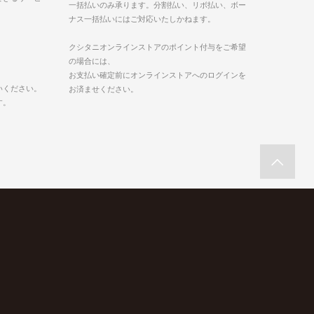
一括払いのみ承ります。分割払い、リボ払い、ボー
ナス一括払いにはご対応いたしかねます。
クシタニオンラインストアのポイント付与をご希望
の場合には、
お支払い確定前にオンラインストアへのログインを
いください。
お済ませください。
す。